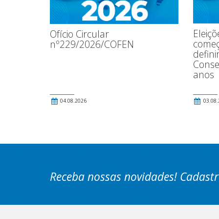
Eleiç
Ofício Circular
começ
nº229/2026/COFEN
defin
Conse
anos
04.08.2026
03.08.
Receba nossas novidades! Cadastr