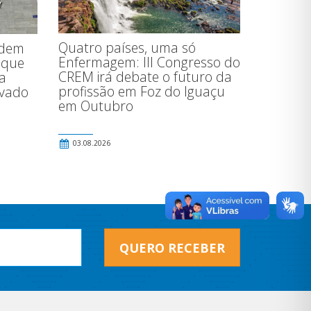
Quatro países, uma só
edem
Enfermagem: III Congresso do
i que
CREM irá debate o futuro da
a
profissão em Foz do Iguaçu
ovado
em Outubro
03.08.2026
QUERO RECEBER