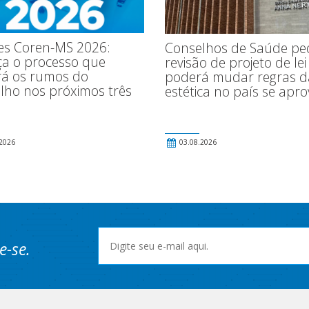
ões Coren-MS 2026:
Conselhos de Saúde p
a o processo que
revisão de projeto de le
irá os rumos do
poderá mudar regras d
lho nos próximos três
estética no país se apr
2026
03.08.2026
e-se.