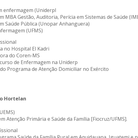
m enfermagem (Uniderpl
em MBA Gestão, Auditoria, Perícia em Sistemas de Saúde (IM
 em Saúde Pública (Unopar Anhanguera)
nfermagem (UFMS)
ssional
a no Hospital El Kadri
dora do Coren-MS
 curso de Enfermagem na Uniderp
 do Programa de Atenção Domiciliar no Exército
io Hortelan
[UEMS)
 em Atenção Primária e Saúde da Família [Fiocruz/UFMS].
issional
grama Saúde da Família Rural em Aquidauana, Iguatemi e n