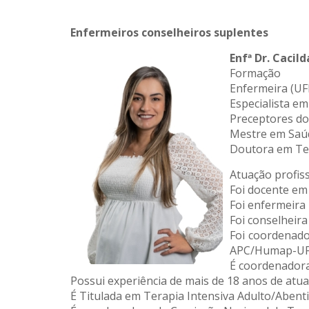
Enfermeiros conselheiros suplentes
Enfª Dr. Cacil
Formação
Enfermeira (U
Especialista e
Preceptores do 
Mestre em Saúd
Doutora em Te
Atuação profis
Foi docente em
Foi enfermeira
Foi conselheir
Foi coordenado
APC/Humap-U
É coordenador
Possui experiência de mais de 18 anos de atu
É Titulada em Terapia Intensiva Adulto/Abent