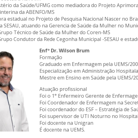
stério da Saúde/UFMG como mediadora do Projeto Aprimora
e interina da ABENFO/MS
ra estadual no Projeto de Pesquisa Nacional Nascer no Bra
a SESAU, atuando na Gerencia de Saúde da Mulher no Munic
rupo Técnico de Saúde da Mulher do Coren-MS
rupo Condutor da Rede Cegonha Municipal -SESAU e estadu
Enfº Dr. Wilson Brum
Formação
Graduado em Enfermagem pela UEMS/20
Especialização em Administração Hospital
Mestre em Ensino em Saúde pela UEMS/2
Atuação profissional
Foi o 1° Enfermeiro Gerente de Enferma
Foi Coordenador de Enfermagem na Secret
Foi coordenador do ESF – Estratégia de S
Foi supervisor de UTI Noturno no Hospital
Foi docente na Unigran
É docente na UEMS.