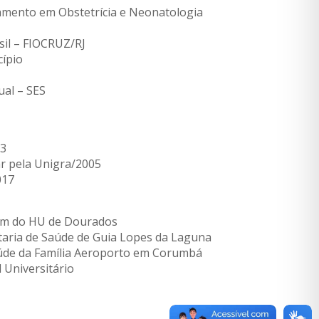
mento em Obstetrícia e Neonatologia
sil – FIOCRUZ/RJ
ípio
al – SES
03
ar pela Unigra/2005
017
gem do HU de Dourados
aria de Saúde de Guia Lopes da Laguna
aúde da Família Aeroporto em Corumbá
 Universitário