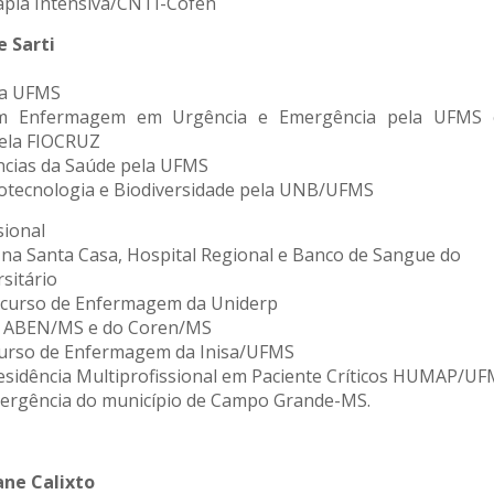
apia Intensiva/CNTI-Cofen
e Sarti
la UFMS
 em Enfermagem em Urgência e Emergência pela UFMS e
ela FIOCRUZ
ncias da Saúde pela UFMS
otecnologia e Biodiversidade pela UNB/UFMS
sional
 na Santa Casa, Hospital Regional e Banco de Sangue do
sitário
o curso de Enfermagem da Uniderp
a ABEN/MS e do Coren/MS
curso de Enfermagem da Inisa/UFMS
esidência Multiprofissional em Paciente Críticos HUMAP/U
ergência do município de Campo Grande-MS.
iane Calixto