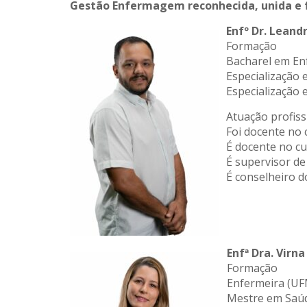
Gestão Enfermagem reconhecida, unida e 
Enfº Dr. Leand
Formação
Bacharel em En
Especialização 
Especialização 
Atuação profiss
Foi docente no
É docente no c
É supervisor d
É conselheiro 
Enfª Dra. Virn
Formação
Enfermeira (UF
Mestre em Saúd