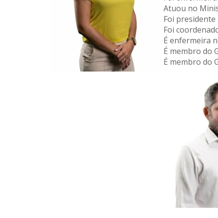
Atuou no Mini
Foi president
Foi coordenado
É enfermeira n
É membro do G
É membro do G