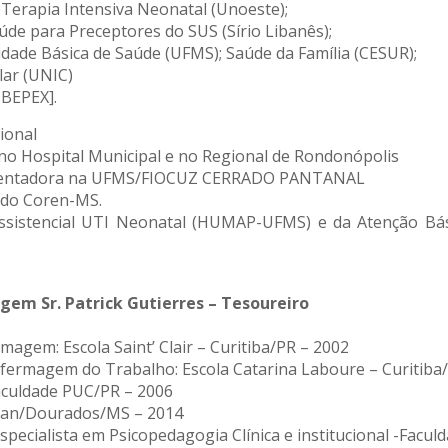
 Terapia Intensiva Neonatal (Unoeste);
de para Preceptores do SUS (Sírio Libanês);
dade Básica de Saúde (UFMS); Saúde da Família (CESUR);
lar (UNIC)
IBEPEX].
ional
 no Hospital Municipal e no Regional de Rondonópolis
orientadora na UFMS/FIOCUZ CERRADO PANTANAL
a do Coren-MS.
ssistencial UTI Neonatal (HUMAP-UFMS) e da Atenção Bás
gem Sr. Patrick Gutierres – Tesoureiro
agem: Escola Saint’ Clair – Curitiba/PR – 2002
nfermagem do Trabalho: Escola Catarina Laboure – Curitiba
culdade PUC/PR – 2006
ran/Dourados/MS – 2014
specialista em Psicopedagogia Clínica e institucional -Facu