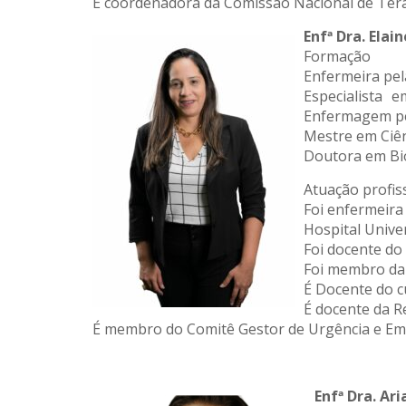
É coordenadora da Comissão Nacional de Ter
Enfª Dra. Elain
Formação
Enfermeira pe
Especialista
Enfermagem p
Mestre em Ciê
Doutora em Bi
Atuação profis
Foi enfermeira
Hospital Univer
Foi docente d
Foi membro d
É Docente do 
É docente da R
É membro do Comitê Gestor de Urgência e Em
Enfª Dra. Ar