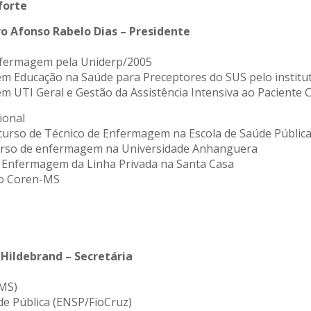
forte
ro Afonso Rabelo Dias – Presidente
fermagem pela Uniderp/2005
em Educação na Saúde para Preceptores do SUS pelo institut
em UTI Geral e Gestão da Assistência Intensiva ao Paciente 
ional
 curso de Técnico de Enfermagem na Escola de Saúde Públic
urso de enfermagem na Universidade Anhanguera
e Enfermagem da Linha Privada na Santa Casa
do Coren-MS
a Hildebrand – Secretária
MS)
e Pública (ENSP/FioCruz)