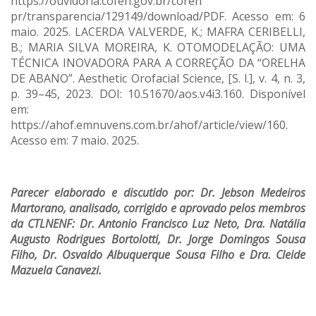
https://ouvidoria.cofen.gov.br/coren
pr/transparencia/129149/download/PDF. Acesso em: 6
maio. 2025. LACERDA VALVERDE, K.; MAFRA CERIBELLI,
B.; MARIA SILVA MOREIRA, K. OTOMODELAÇÃO: UMA
TÉCNICA INOVADORA PARA A CORREÇÃO DA “ORELHA
DE ABANO”. Aesthetic Orofacial Science, [S. l.], v. 4, n. 3,
p. 39–45, 2023. DOI: 10.51670/aos.v4i3.160. Disponível
em:
https://ahof.emnuvens.com.br/ahof/article/view/160.
Acesso em: 7 maio. 2025.
Parecer elaborado e discutido por: Dr. Jebson Medeiros
Martorano, analisado, corrigido e aprovado pelos membros
da CTLNENF: Dr. Antonio Francisco Luz Neto, Dra. Natália
Augusto Rodrigues Bortolotti, Dr. Jorge Domingos Sousa
Filho, Dr. Osvaldo Albuquerque Sousa Filho e Dra. Cleide
Mazuela Canavezi.