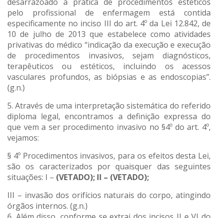
desarrazoado à prática de procedimentos estéticos
pelo profissional de enfermagem está contida
especificamente no inciso III do art. 4º da Lei 12.842, de
10 de julho de 2013 que estabelece como atividades
privativas do médico “indicação da execução e execução
de procedimentos invasivos, sejam diagnósticos,
terapêuticos ou estéticos, incluindo os acessos
vasculares profundos, as biópsias e as endoscopias”.
(g.n.)
5. Através de uma interpretação sistemática do referido
diploma legal, encontramos a definição expressa do
que vem a ser procedimento invasivo no §4º do art. 4º,
vejamos:
§ 4º Procedimentos invasivos, para os efeitos desta Lei,
são os caracterizados por quaisquer das seguintes
situações: I –
(VETADO); II – (VETADO);
III – invasão dos orifícios naturais do corpo, atingindo
órgãos internos. (g.n.)
6. Além disso, conforme se extrai dos incisos II e VI do