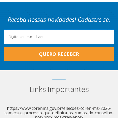
Receba nossas novidades! Cadastre-se.
QUERO RECEBER
Links Importantes
https://www.corenms.gov.br/eleicoes-coren-ms-2026-
comeca-o-processo-que-definira-os-rumos-do-conselho-
nos-proximos-tres-anos/