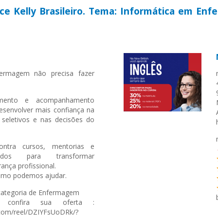
yce Kelly Brasileiro. Tema: Informática em En
l
ermagem não precisa fazer
amento e acompanhamento
esenvolver mais confiança na
 seletivos e nas decisões do
ntra cursos, mentorias e
sados para transformar
nça profissional.
como podemos ajudar.
categoria de Enfermagem
confira sua oferta :
.com/reel/DZIYFsUoDRk/?