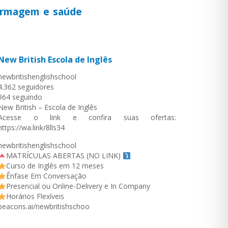
fermagem e saúde
New British Escola de Inglês
newbritishenglishschool
4.362 seguidores
964 seguindo
New British – Escola de Inglês
Acesse o link e confira suas ofertas:
https://wa.link/8lls34
newbritishenglishschool
MATRÍCULAS ABERTAS (NO LINK)
Curso de Inglês em 12 meses
Ênfase Em Conversação
Presencial ou Online-Delivery e In Company
Horários Flexíveis
beacons.ai/newbritishschoo