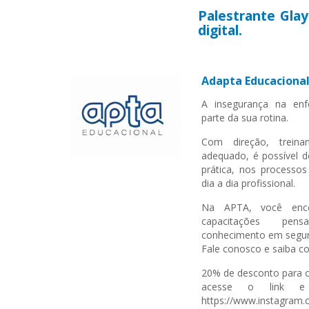
Palestrante Gla
digital.
Adapta Educaciona
A insegurança na enf
parte da sua rotina.
Com direção, trein
adequado, é possível d
prática, nos processos
dia a dia profissional.
Na APTA, você enco
capacitações pen
conhecimento em segura
Fale conosco e saiba 
20% de desconto para 
acesse o link e 
https://www.instagram