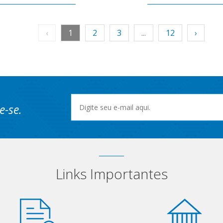
‹
1
2
3
...
12
›
e-se.
Links Importantes