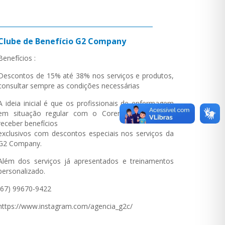
Clube de Benefício G2 Company
Benefícios :
Descontos de 15% até 38% nos serviços e produtos,
consultar sempre as condições necessárias
A ideia inicial é que os profissionais de enfermagem
em situação regular com o Coren-MS passem a
receber benefícios
exclusivos com descontos especiais nos serviços da
G2 Company.
Além dos serviços já apresentados e treinamentos
personalizado.
(67) 99670-9422
https://www.instagram.com/agencia_g2c/