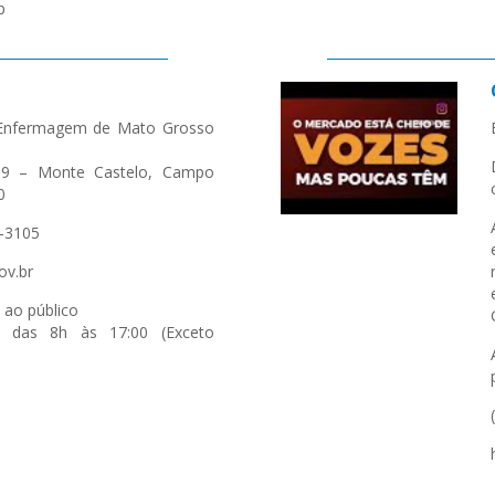
p
 Enfermagem de Mato Grosso
69 – Monte Castelo, Campo
0
3-3105
ov.br
 ao público
a das 8h às 17:00 (Exceto