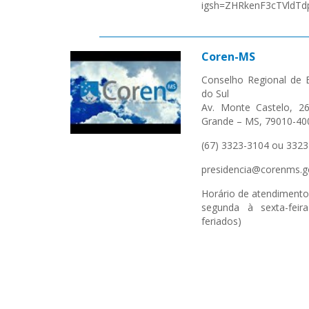
igsh=ZHRkenF3cTVldTd
Coren-MS
Conselho Regional de
do Sul
Av. Monte Castelo, 2
Grande – MS, 79010-40
(67) 3323-3104 ou 332
presidencia@corenms.g
Horário de atendimento
segunda à sexta-feir
feriados)